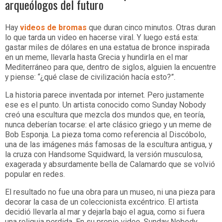
arqueólogos del futuro
Hay
videos de bromas
que duran cinco minutos. Otras duran
lo que tarda un video en hacerse viral. Y luego está esta:
gastar miles de dólares en una estatua de bronce inspirada
en un meme, llevarla hasta Grecia y hundirla en el mar
Mediterráneo para que, dentro de siglos, alguien la encuentre
y piense: “¿qué clase de civilización hacía esto?”.
La historia parece inventada por internet. Pero justamente
ese es el punto. Un artista conocido como Sunday Nobody
creó una escultura que mezcla dos mundos que, en teoría,
nunca deberían tocarse: el arte clásico griego y un meme de
Bob Esponja. La pieza toma como referencia al Discóbolo,
una de las imágenes más famosas de la escultura antigua, y
la cruza con Handsome Squidward, la versión musculosa,
exagerada y absurdamente bella de Calamardo que se volvió
popular en redes.
El resultado no fue una obra para un museo, ni una pieza para
decorar la casa de un coleccionista excéntrico. El artista
decidió llevarla al mar y dejarla bajo el agua, como si fuera
una reliquia perdida. En su propio video, Sunday Nobody